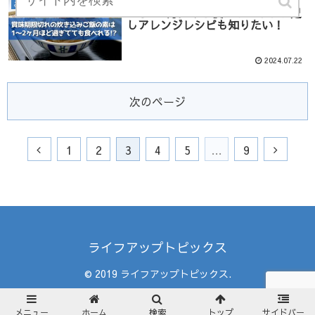
炊き込みご飯の素が賞味期限切れ
ご飯
から1か月だけど使える？ちょい足
しアレンジレシピも知りたい！
2024.07.22
次のページ
1
2
3
4
5
…
9
ライフアップトピックス
© 2019 ライフアップトピックス.
メニュー
ホーム
検索
トップ
サイドバー