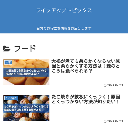
ライフアップトピックス
日常のお役立ち情報をお届けします
フード
大根が煮ても柔らかくならない原
大根
因と柔らかくする方法は！緑のと
ころは食べられる？
2024.07.23
たこ焼きが鉄板にくっつく！原因
たこ焼き
とくっつかない方法が知りたい！
2024.07.23