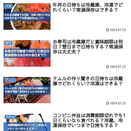
牛丼の日持ちは冷蔵庫、冷凍でど
牛丼
れくらい？常温保存はできる？
2024.07.23
お寿司は冷蔵庫だと賞味期限は何
寿司
日？翌日まで日持ちする？常温保
存は大丈夫？
2024.07.23
ナムルの作り置きの日持ちは冷蔵
ナムル
庫でどれくらい？冷凍はできる？
2024.07.23
コンビニ弁当は消費期限切れでも1
お弁当
日くらいなら食べれる？冷蔵、冷
凍保存でいつまで日持ちする？