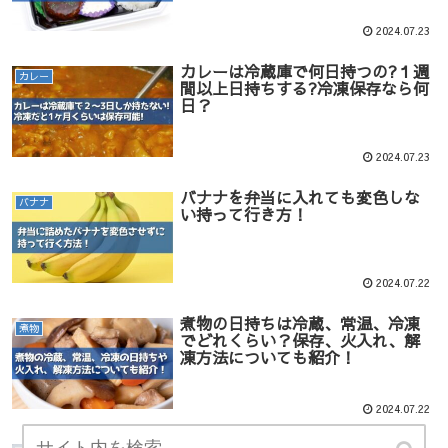
2024.07.23
カレーは冷蔵庫で何日持つの?１週
カレー
間以上日持ちする?冷凍保存なら何
日？
2024.07.23
バナナを弁当に入れても変色しな
バナナ
い持って行き方！
2024.07.22
煮物の日持ちは冷蔵、常温、冷凍
煮物
でどれくらい？保存、火入れ、解
凍方法についても紹介！
2024.07.22