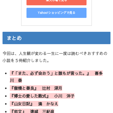
楽天市場で見る
Yahoo!ショッピングで見る
まとめ
今回は、人生観が変わる一生に一度は読むべきおすすめの
小説を５冊紹介しました。
『「また、必ず会おう」と誰もが言った。』 喜多
川 泰
『傲慢と善良』 辻村 深月
『博士の愛した数式』 小川 洋子
『山女日記』 湊 かなえ
『恋文』 連城 三紀彦