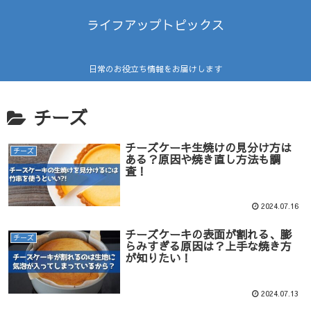
ライフアップトピックス
日常のお役立ち情報をお届けします
チーズ
チーズケーキ生焼けの見分け方は
チーズ
ある？原因や焼き直し方法も調
査！
2024.07.16
チーズケーキの表面が割れる、膨
チーズ
らみすぎる原因は？上手な焼き方
が知りたい！
2024.07.13